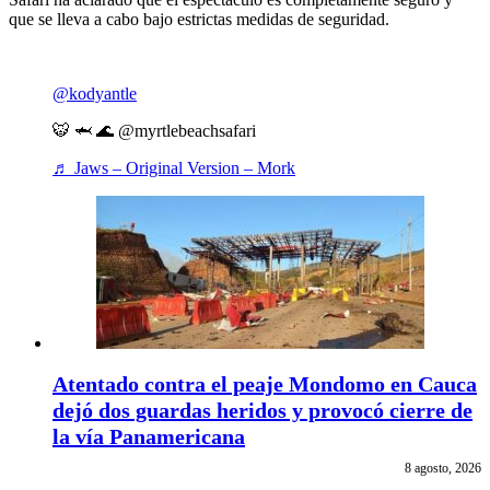
que se lleva a cabo bajo estrictas medidas de seguridad.
@kodyantle
🐯 🦈 🌊 @myrtlebeachsafari
♬ Jaws – Original Version – Mork
Atentado contra el peaje Mondomo en Cauca
dejó dos guardas heridos y provocó cierre de
la vía Panamericana
8 agosto, 2026