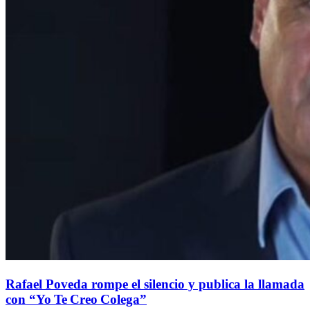
Rafael Poveda rompe el silencio y publica la llamada
con “Yo Te Creo Colega”