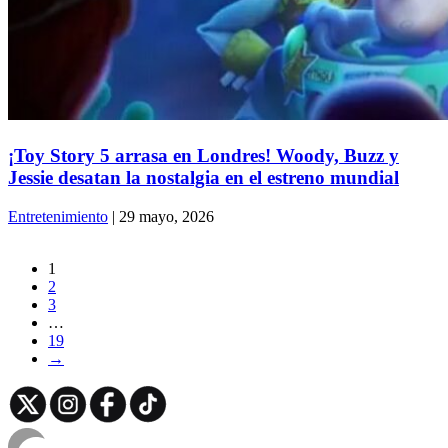
¡Toy Story 5 arrasa en Londres! Woody, Buzz y
Jessie desatan la nostalgia en el estreno mundial
Entretenimiento
| 29 mayo, 2026
1
2
3
…
19
→