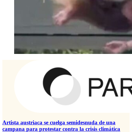
Artista austriaca se cuelga semidesnuda de una
campana para protestar contra la crisis climática