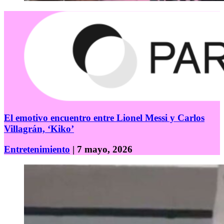
El emotivo encuentro entre Lionel Messi y Carlos
Villagrán, ‘Kiko’
Entretenimiento
| 7 mayo, 2026