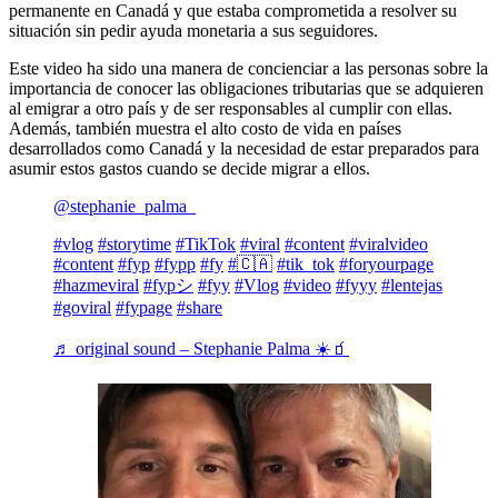
permanente en Canadá y que estaba comprometida a resolver su
situación sin pedir ayuda monetaria a sus seguidores.
Este video ha sido una manera de concienciar a las personas sobre la
importancia de conocer las obligaciones tributarias que se adquieren
al emigrar a otro país y de ser responsables al cumplir con ellas.
Además, también muestra el alto costo de vida en países
desarrollados como Canadá y la necesidad de estar preparados para
asumir estos gastos cuando se decide migrar a ellos.
@stephanie_palma_
#vlog
#storytime
#TikTok
#viral
#content
#viralvideo
#content
#fyp
#fypp
#fy
#🇨🇦
#tik_tok
#foryourpage
#hazmeviral
#fypシ
#fyy
#Vlog
#video
#fyyy
#lentejas
#goviral
#fypage
#share
♬ original sound – Stephanie Palma ☀️🧃