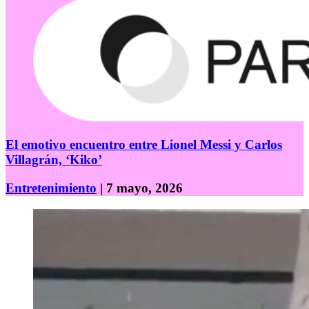
El emotivo encuentro entre Lionel Messi y Carlos
Villagrán, ‘Kiko’
Entretenimiento
| 7 mayo, 2026