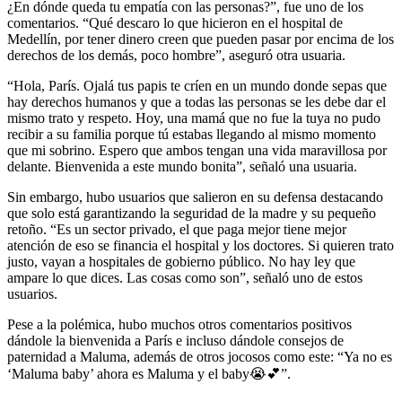
¿En dónde queda tu empatía con las personas?”, fue uno de los
comentarios. “Qué descaro lo que hicieron en el hospital de
Medellín, por tener dinero creen que pueden pasar por encima de los
derechos de los demás, poco hombre”, aseguró otra usuaria.
“Hola, París. Ojalá tus papis te críen en un mundo donde sepas que
hay derechos humanos y que a todas las personas se les debe dar el
mismo trato y respeto. Hoy, una mamá que no fue la tuya no pudo
recibir a su familia porque tú estabas llegando al mismo momento
que mi sobrino. Espero que ambos tengan una vida maravillosa por
delante. Bienvenida a este mundo bonita”, señaló una usuaria.
Sin embargo, hubo usuarios que salieron en su defensa destacando
que solo está garantizando la seguridad de la madre y su pequeño
retoño. “Es un sector privado, el que paga mejor tiene mejor
atención de eso se financia el hospital y los doctores. Si quieren trato
justo, vayan a hospitales de gobierno público. No hay ley que
ampare lo que dices. Las cosas como son”, señaló uno de estos
usuarios.
Pese a la polémica, hubo muchos otros comentarios positivos
dándole la bienvenida a París e incluso dándole consejos de
paternidad a Maluma, además de otros jocosos como este: “Ya no es
‘Maluma baby’ ahora es Maluma y el baby😭💕”.