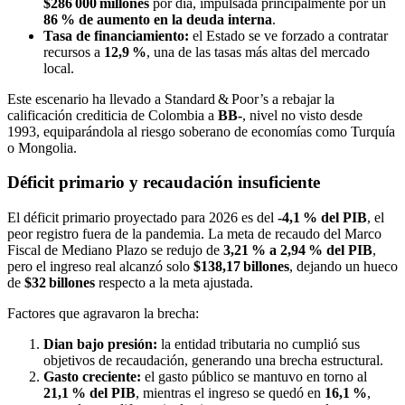
$286 000 millones
por día, impulsada principalmente por un
86 % de aumento en la deuda interna
.
Tasa de financiamiento:
el Estado se ve forzado a contratar
recursos a
12,9 %
, una de las tasas más altas del mercado
local.
Este escenario ha llevado a Standard & Poor’s a rebajar la
calificación crediticia de Colombia a
BB‑
, nivel no visto desde
1993, equiparándola al riesgo soberano de economías como Turquía
o Mongolia.
Déficit primario y recaudación insuficiente
El déficit primario proyectado para 2026 es del
‑4,1 % del PIB
, el
peor registro fuera de la pandemia. La meta de recaudo del Marco
Fiscal de Mediano Plazo se redujo de
3,21 % a 2,94 % del PIB
,
pero el ingreso real alcanzó solo
$138,17 billones
, dejando un hueco
de
$32 billones
respecto a la meta ajustada.
Factores que agravaron la brecha:
Dian bajo presión:
la entidad tributaria no cumplió sus
objetivos de recaudación, generando una brecha estructural.
Gasto creciente:
el gasto público se mantuvo en torno al
21,1 % del PIB
, mientras el ingreso se quedó en
16,1 %
,