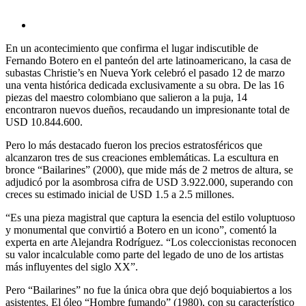
En un acontecimiento que confirma el lugar indiscutible de
Fernando Botero en el panteón del arte latinoamericano, la casa de
subastas Christie’s en Nueva York celebró el pasado 12 de marzo
una venta histórica dedicada exclusivamente a su obra. De las 16
piezas del maestro colombiano que salieron a la puja, 14
encontraron nuevos dueños, recaudando un impresionante total de
USD 10.844.600.
Pero lo más destacado fueron los precios estratosféricos que
alcanzaron tres de sus creaciones emblemáticas. La escultura en
bronce “Bailarines” (2000), que mide más de 2 metros de altura, se
adjudicó por la asombrosa cifra de USD 3.922.000, superando con
creces su estimado inicial de USD 1.5 a 2.5 millones.
“Es una pieza magistral que captura la esencia del estilo voluptuoso
y monumental que convirtió a Botero en un icono”, comentó la
experta en arte Alejandra Rodríguez. “Los coleccionistas reconocen
su valor incalculable como parte del legado de uno de los artistas
más influyentes del siglo XX”.
Pero “Bailarines” no fue la única obra que dejó boquiabiertos a los
asistentes. El óleo “Hombre fumando” (1980), con su característico