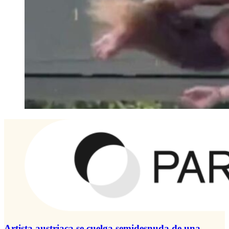
Artista austriaca se cuelga semidesnuda de una