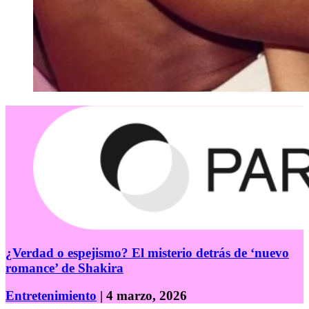
¿Verdad o espejismo? El misterio detrás de ‘nuevo
romance’ de Shakira
Entretenimiento
| 4 marzo, 2026