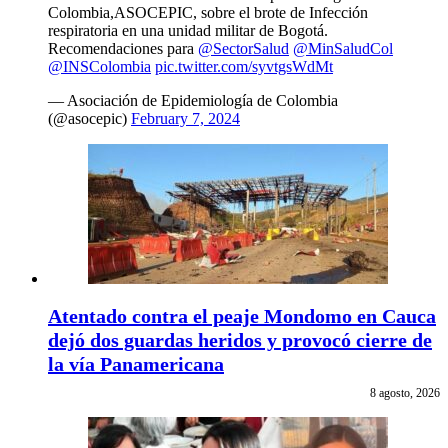
Colombia,ASOCEPIC, sobre el brote de Infección
respiratoria en una unidad militar de Bogotá.
Recomendaciones para
@SectorSalud
@MinSaludCol
@INSColombia
pic.twitter.com/syvtgsWdMt
— Asociación de Epidemiología de Colombia
(@asocepic)
February 7, 2024
Atentado contra el peaje Mondomo en Cauca
dejó dos guardas heridos y provocó cierre de
la vía Panamericana
8 agosto, 2026