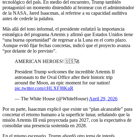
tecnológico del país. En medio del encuentro, Trump también
protagonizó un momento distendido al bromear con el administrador
de la NASA, Jared Isaacman, al referirse a su capacidad auditiva
antes de cederle la palabra.
Más allá del tono informal, el presidente enfatizó la importancia
estratégica del programa Artemis y afirmó que Estados Unidos tiene
“una buena oportunidad” de regresar a la Luna en el corto plazo.
Aunque evitó fijar fechas concretas, indicó que el proyecto avanza
“por delante de lo previsto”.
AMERICAN HEROES! 🇺🇸🚀
President Trump welcomes the incredible Artemis II
astronauts to the Oval Office after their historic trip
around the Moon, an epic moment for our nation!
pic.twitter.com/cHLXFJ8KuR
— The White House (@WhiteHouse)
April 29, 2026
Por su parte, Isaacman explicó que existe un “plan alcanzable” para
concretar el retorno humano a la superficie lunar, señalando que la
misión Artemis III está proyectada para 2027, con la expectativa de
consolidar una presencia sostenida en 2028.
En el mismo escenario, Trump abordó otro tema de interés