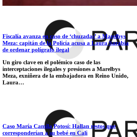
Fiscalía avanza en caso de ‘chuzadas’ a Marelbys
Meza: capitán de la Policía acusa a Laura Sarabia
de ordenar polígrafo ilegal
Un giro clave en el polémico caso de las
interceptaciones ilegales y presiones a Marelbys
Meza, exniñera de la embajadora en Reino Unido,
Laura…
Caso María Camila Potosí: Hallan restos que
corresponderían a su bebé en Cali