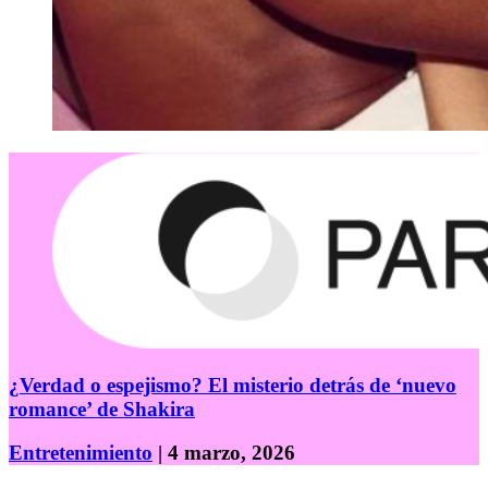
¿Verdad o espejismo? El misterio detrás de ‘nuevo
romance’ de Shakira
Entretenimiento
| 4 marzo, 2026