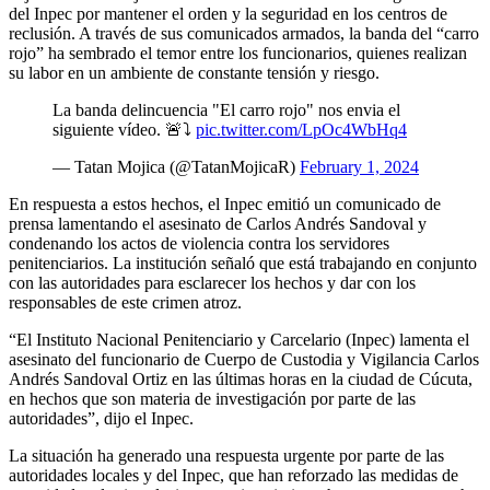
del Inpec por mantener el orden y la seguridad en los centros de
reclusión. A través de sus comunicados armados, la banda del “carro
rojo” ha sembrado el temor entre los funcionarios, quienes realizan
su labor en un ambiente de constante tensión y riesgo.
La banda delincuencia "El carro rojo" nos envia el
siguiente vídeo. 🚨⤵️
pic.twitter.com/LpOc4WbHq4
— Tatan Mojica (@TatanMojicaR)
February 1, 2024
En respuesta a estos hechos, el Inpec emitió un comunicado de
prensa lamentando el asesinato de Carlos Andrés Sandoval y
condenando los actos de violencia contra los servidores
penitenciarios. La institución señaló que está trabajando en conjunto
con las autoridades para esclarecer los hechos y dar con los
responsables de este crimen atroz.
“El Instituto Nacional Penitenciario y Carcelario (Inpec) lamenta el
asesinato del funcionario de Cuerpo de Custodia y Vigilancia Carlos
Andrés Sandoval Ortiz en las últimas horas en la ciudad de Cúcuta,
en hechos que son materia de investigación por parte de las
autoridades”, dijo el Inpec.
La situación ha generado una respuesta urgente por parte de las
autoridades locales y del Inpec, que han reforzado las medidas de