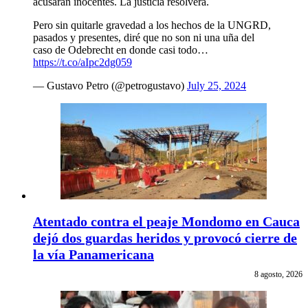
acusarán inocentes. La justicia resolverá.
Pero sin quitarle gravedad a los hechos de la UNGRD,
pasados y presentes, diré que no son ni una uña del
caso de Odebrecht en donde casi todo…
https://t.co/aIpc2dg059
— Gustavo Petro (@petrogustavo)
July 25, 2024
Atentado contra el peaje Mondomo en Cauca
dejó dos guardas heridos y provocó cierre de
la vía Panamericana
8 agosto, 2026