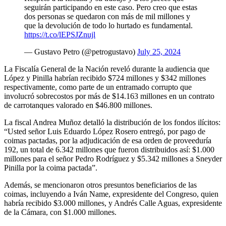
seguirán participando en este caso. Pero creo que estas
dos personas se quedaron con más de mil millones y
que la devolución de todo lo hurtado es fundamental.
https://t.co/lEPSJZnujl
— Gustavo Petro (@petrogustavo)
July 25, 2024
La Fiscalía General de la Nación reveló durante la audiencia que
López y Pinilla habrían recibido $724 millones y $342 millones
respectivamente, como parte de un entramado corrupto que
involucró sobrecostos por más de $14.163 millones en un contrato
de carrotanques valorado en $46.800 millones.
La fiscal Andrea Muñoz detalló la distribución de los fondos ilícitos:
“Usted señor Luis Eduardo López Rosero entregó, por pago de
coimas pactadas, por la adjudicación de esa orden de proveeduría
192, un total de 6.342 millones que fueron distribuidos así: $1.000
millones para el señor Pedro Rodríguez y $5.342 millones a Sneyder
Pinilla por la coima pactada”.
Además, se mencionaron otros presuntos beneficiarios de las
coimas, incluyendo a Iván Name, expresidente del Congreso, quien
habría recibido $3.000 millones, y Andrés Calle Aguas, expresidente
de la Cámara, con $1.000 millones.