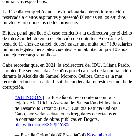
contratistas específicos.
La Fiscalía comprobó que la exfuncionaria entregó información
reservada a ciertos aspirantes y presentó falencias en los estudios
previos y presupuestos de los proyectos.
El juez penal que llevó el caso condenó a la exdirectiva por el delito
de interés indebido en la celebración de contratos. Además de la
pena de 11 años de cárcel, deberá pagar una multa por “130 salarios
mínimos legales mensuales vigentes” e inhabilitación por 10 años
para ejercer cargos públicos.
Cabe recordar que, en 2021, la exdirectora del IDU, Liliana Pardo,
también fue sentenciada a 10 años por el carrusel de la contratación
durante la Alcaldía de Samuel Moreno. Otálora Cano es la más
reciente exfuncionaria del Instituto condenada por este escándalo de
corrupción.
#ATENCIÓN
| La Fiscalía obtuvo condena contra la
exjefe de la Oficina Asesora de Planeación del Instituto
de Desarrollo Urbano (IDU), Claudia Patricia Otálora
Cano, por varias actuaciones irregulares detectadas en
la contratación de obras públicas en Bogotá.
pic.twitter.com/ES6PjDY80q
— Fiscalía Colombia (@FiscaliaCol)
November 4,