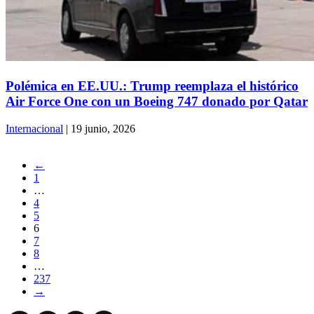
Polémica en EE.UU.: Trump reemplaza el histórico
Air Force One con un Boeing 747 donado por Qatar
Internacional
| 19 junio, 2026
←
1
…
4
5
6
7
8
…
237
→