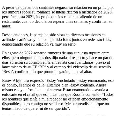
A pesar de que ambos cantantes negaron su relación en un principio,
los rumores sobre su romance se intensificaron a mediados de 2020,
pero fue hasta 2021, luego de que los captaran saliendo de un
restaurante, cuando decidieron esperar unas semanas y confirmar su
amor.
Desde entonces, la pareja ha sido vista en diversas ocasiones en
actitudes cariñosas y han compartido fotos juntos en redes sociales,
demostrando que su relación va muy en serio.
En agosto de 2022 sonaron rumores de una supuesta ruptura entre
ellos, pero ninguno de los dos dijo nada al respecto y hace un par de
días abrieron su corazón en la entrevista con Ibai Llanos, previo al
lanzamiento de su EP ‘RR’ y al estreno del videoclip de su sencillo
‘Beso’, confirmando que pronto llegarán juntos al altar.
Rauw Alejandro expresó: “Estoy ‘enchulado’, estoy enamorado, eso
es bonito, el amor es bello. Estamos bien, estoy contento. Ahora
mismo estoy enfocado en mi carrera. Estar enamorado te ayuda a
enfocarte en el carril que es”, mientras que Rosalía comentó: “Todos
los hombres que tenía a mi alrededor no estaban emocionalmente
disponibles, pero contigo no sentí eso. Me sorprendiste porque no
tenías miedo de querer ni de ser querido”.