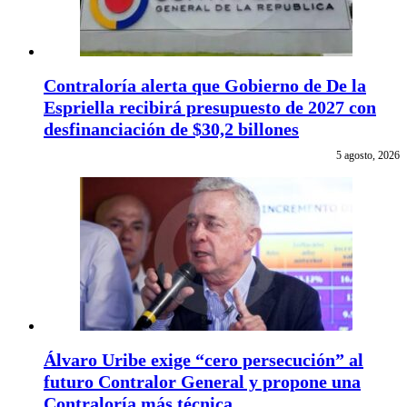
Contraloría alerta que Gobierno de De la
Espriella recibirá presupuesto de 2027 con
desfinanciación de $30,2 billones
5 agosto, 2026
Álvaro Uribe exige “cero persecución” al
futuro Contralor General y propone una
Contraloría más técnica