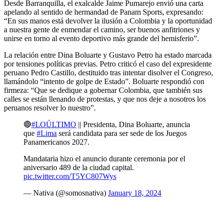
Desde Barranquilla, el exalcalde Jaime Pumarejo envió una carta
apelando al sentido de hermandad de Panam Sports, expresando:
“En sus manos está devolver la ilusión a Colombia y la oportunidad
a nuestra gente de enmendar el camino, ser buenos anfitriones y
unirse en torno al evento deportivo más grande del hemisferio”.
La relación entre Dina Boluarte y Gustavo Petro ha estado marcada
por tensiones políticas previas. Petro criticó el caso del expresidente
peruano Pedro Castillo, destituido tras intentar disolver el Congreso,
llamándolo “intento de golpe de Estado”. Boluarte respondió con
firmeza: “Que se dedique a gobernar Colombia, que también sus
calles se están llenando de protestas, y que nos deje a nosotros los
peruanos resolver lo nuestro”.
🔴
#LOÚLTIMO
|| Presidenta, Dina Boluarte, anuncia
que
#Lima
será candidata para ser sede de los Juegos
Panamericanos 2027.
Mandataria hizo el anuncio durante ceremonia por el
aniversario 489 de la ciudad capital.
pic.twitter.com/T5YC807Wys
— Nativa (@somosnativa)
January 18, 2024