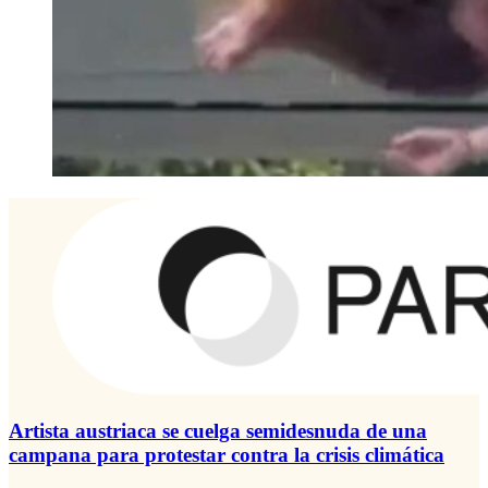
Artista austriaca se cuelga semidesnuda de una
campana para protestar contra la crisis climática