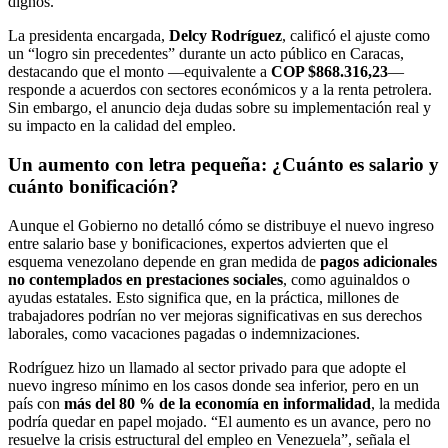
dignos.
La presidenta encargada,
Delcy Rodríguez
, calificó el ajuste como
un “logro sin precedentes” durante un acto público en Caracas,
destacando que el monto —equivalente a
COP $868.316,23
—
responde a acuerdos con sectores económicos y a la renta petrolera.
Sin embargo, el anuncio deja dudas sobre su implementación real y
su impacto en la calidad del empleo.
Un aumento con letra pequeña: ¿Cuánto es salario y
cuánto bonificación?
Aunque el Gobierno no detalló cómo se distribuye el nuevo ingreso
entre salario base y bonificaciones, expertos advierten que el
esquema venezolano depende en gran medida de
pagos adicionales
no contemplados en prestaciones sociales
, como aguinaldos o
ayudas estatales. Esto significa que, en la práctica, millones de
trabajadores podrían no ver mejoras significativas en sus derechos
laborales, como vacaciones pagadas o indemnizaciones.
Rodríguez hizo un llamado al sector privado para que adopte el
nuevo ingreso mínimo en los casos donde sea inferior, pero en un
país con
más del 80 % de la economía en informalidad
, la medida
podría quedar en papel mojado. “El aumento es un avance, pero no
resuelve la crisis estructural del empleo en Venezuela”, señala el