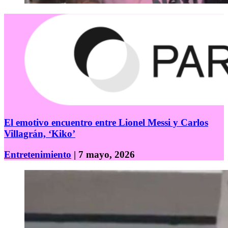
El emotivo encuentro entre Lionel Messi y Carlos
Villagrán, ‘Kiko’
Entretenimiento
| 7 mayo, 2026