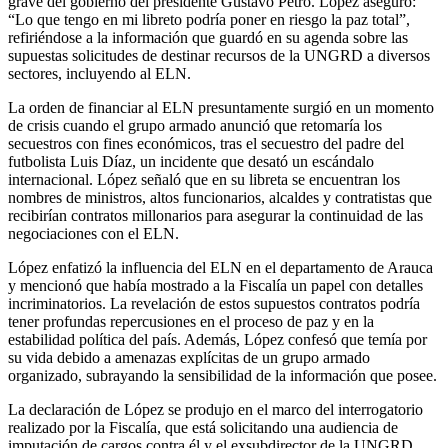
grave del gobierno del presidente Gustavo Petro. López aseguró:
“Lo que tengo en mi libreto podría poner en riesgo la paz total”,
refiriéndose a la información que guardó en su agenda sobre las
supuestas solicitudes de destinar recursos de la UNGRD a diversos
sectores, incluyendo al ELN.
La orden de financiar al ELN presuntamente surgió en un momento
de crisis cuando el grupo armado anunció que retomaría los
secuestros con fines económicos, tras el secuestro del padre del
futbolista Luis Díaz, un incidente que desató un escándalo
internacional. López señaló que en su libreta se encuentran los
nombres de ministros, altos funcionarios, alcaldes y contratistas que
recibirían contratos millonarios para asegurar la continuidad de las
negociaciones con el ELN.
López enfatizó la influencia del ELN en el departamento de Arauca
y mencionó que había mostrado a la Fiscalía un papel con detalles
incriminatorios. La revelación de estos supuestos contratos podría
tener profundas repercusiones en el proceso de paz y en la
estabilidad política del país. Además, López confesó que temía por
su vida debido a amenazas explícitas de un grupo armado
organizado, subrayando la sensibilidad de la información que posee.
La declaración de López se produjo en el marco del interrogatorio
realizado por la Fiscalía, que está solicitando una audiencia de
imputación de cargos contra él y el exsubdirector de la UNGRD,