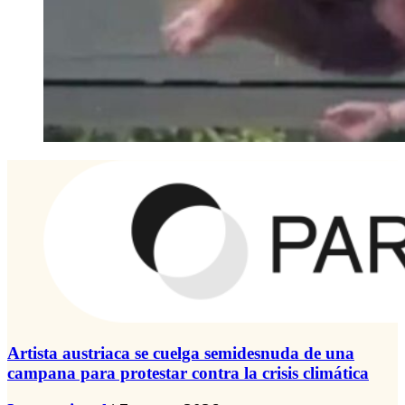
Artista austriaca se cuelga semidesnuda de una
campana para protestar contra la crisis climática