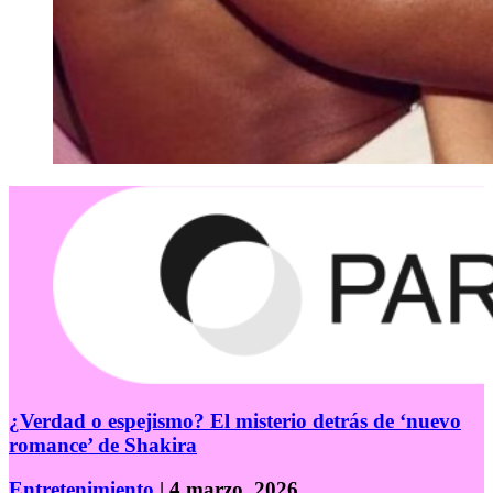
¿Verdad o espejismo? El misterio detrás de ‘nuevo
romance’ de Shakira
Entretenimiento
| 4 marzo, 2026