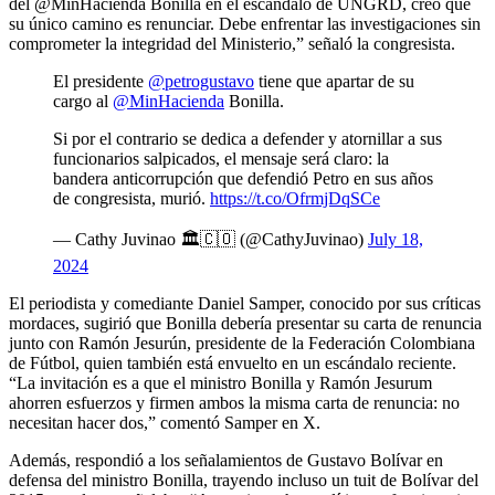
del @MinHacienda Bonilla en el escándalo de UNGRD, creo que
su único camino es renunciar. Debe enfrentar las investigaciones sin
comprometer la integridad del Ministerio,” señaló la congresista.
El presidente
@petrogustavo
tiene que apartar de su
cargo al
@MinHacienda
Bonilla.
Si por el contrario se dedica a defender y atornillar a sus
funcionarios salpicados, el mensaje será claro: la
bandera anticorrupción que defendió Petro en sus años
de congresista, murió.
https://t.co/OfrmjDqSCe
— Cathy Juvinao 🏛🇨🇴 (@CathyJuvinao)
July 18,
2024
El periodista y comediante Daniel Samper, conocido por sus críticas
mordaces, sugirió que Bonilla debería presentar su carta de renuncia
junto con Ramón Jesurún, presidente de la Federación Colombiana
de Fútbol, quien también está envuelto en un escándalo reciente.
“La invitación es a que el ministro Bonilla y Ramón Jesurum
ahorren esfuerzos y firmen ambos la misma carta de renuncia: no
necesitan hacer dos,” comentó Samper en X.
Además, respondió a los señalamientos de Gustavo Bolívar en
defensa del ministro Bonilla, trayendo incluso un tuit de Bolívar del