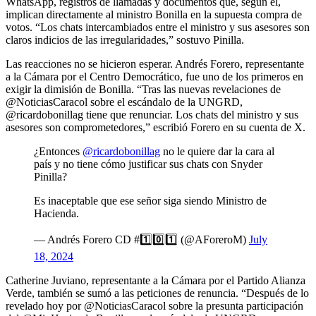
WhatsApp, registros de llamadas y documentos que, según él,
implican directamente al ministro Bonilla en la supuesta compra de
votos. “Los chats intercambiados entre el ministro y sus asesores son
claros indicios de las irregularidades,” sostuvo Pinilla.
Las reacciones no se hicieron esperar. Andrés Forero, representante
a la Cámara por el Centro Democrático, fue uno de los primeros en
exigir la dimisión de Bonilla. “Tras las nuevas revelaciones de
@NoticiasCaracol sobre el escándalo de la UNGRD,
@ricardobonillag tiene que renunciar. Los chats del ministro y sus
asesores son comprometedores,” escribió Forero en su cuenta de X.
¿Entonces
@ricardobonillag
no le quiere dar la cara al
país y no tiene cómo justificar sus chats con Snyder
Pinilla?
Es inaceptable que ese señor siga siendo Ministro de
Hacienda.
— Andrés Forero CD #1️⃣0️⃣1️⃣ (@AForeroM)
July
18, 2024
Catherine Juviano, representante a la Cámara por el Partido Alianza
Verde, también se sumó a las peticiones de renuncia. “Después de lo
revelado hoy por @NoticiasCaracol sobre la presunta participación