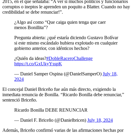
2015, en el que señalaba: “
A ver si muchos políticos y funcionarios
corruptos o ineptos le aprenden un poquito a Blatter. Cuando no hay
credibilidad se debe renunciar!”.
¿Algo así como “Que caiga quien tenga que caer
menos Bonillita”?
Pregunta abierta: ¿qué estaría diciendo Gustavo Bolívar
si este mismo escándalo hubiera explotado en cualquier
gobierno anterior, con idénticos hechos?
¿Quién da ideas?
#DobleRaceroChallenge
https://t.co/GxUkyYsspK
— Daniel Samper Ospina (@DanielSamperO)
July 18,
2024
El concejal Daniel Briceño fue aún más directo, exigiendo la
inmediata renuncia de Bonilla. “Ricardo Bonilla debe renunciar,”
sentenció Briceño.
Ricardo Bonilla DEBE RENUNCIAR
— Daniel F. Briceño (@Danielbricen)
July 18, 2024
Además, Briceño confirmó varias de las afirmaciones hechas por