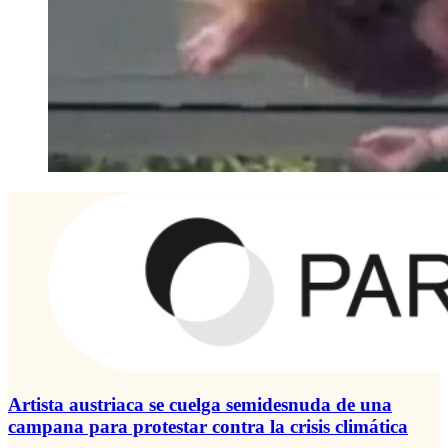
Artista austriaca se cuelga semidesnuda de una
campana para protestar contra la crisis climática