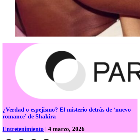
¿Verdad o espejismo? El misterio detrás de ‘nuevo
romance’ de Shakira
Entretenimiento
| 4 marzo, 2026