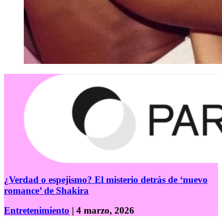
¿Verdad o espejismo? El misterio detrás de ‘nuevo
romance’ de Shakira
Entretenimiento
| 4 marzo, 2026