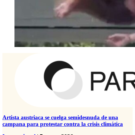
Artista austriaca se cuelga semidesnuda de una
campana para protestar contra la crisis climática