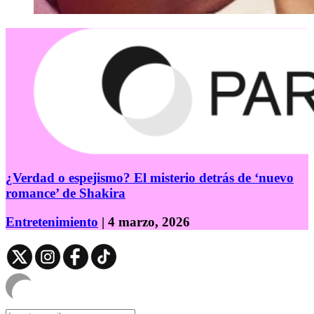
¿Verdad o espejismo? El misterio detrás de ‘nuevo
romance’ de Shakira
Entretenimiento
| 4 marzo, 2026