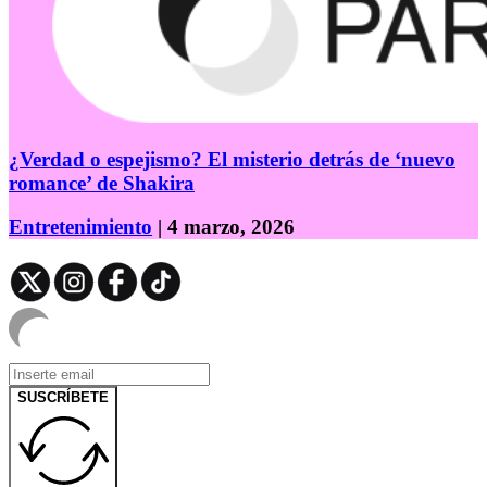
¿Verdad o espejismo? El misterio detrás de ‘nuevo
romance’ de Shakira
Entretenimiento
| 4 marzo, 2026
SUSCRÍBETE