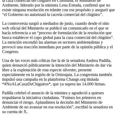
la caza comercial del chigüiro en Colombia, el Ministerio de
Ambiente, liderado por la ministra Lena Estrada, confirmó que no
existe ninguna resolución en trámite con ese propósito y aseguró que
“el Gobierno no autorizará la cacería comercial del chigüiro”.
La controversia surgió a mediados de junio, cuando desde el sitio
web oficial del Ministerio se publicó un comunicado en el que se
hacía referencia a un “proceso de formulación de la resolución que
busca establecer el cupo global para la caza comercial del chigüiro”.
La mención encendió las alarmas en sectores ambientalistas y
provocó una reacción inmediata por parte de la opinión pública y el
Congreso.
Una de las voces más críticas fue la de la senadora Andrea Padilla,
quien denunció públicamente la intención del Ministerio de dar vía
libre a la explotación de esta especie silvestre, presente
especialmente en la región de la Orinoquia. La congresista también
impulsó una campaña en la plataforma Change.org titulada
*#NoALaCazaDeChiguiros*, que ya supera las 14.000 firmas.
Padilla celebró el anuncio de la ministra y agradeció a quienes
respaldaron la iniciativa ciudadana. “Fuimos los primeros en
denunciar el riesgo. Aplaudimos la decisión del Ministerio de
Ambiente de no avanzar en esa resolución”, escribió la senadora en
su cuenta de X.