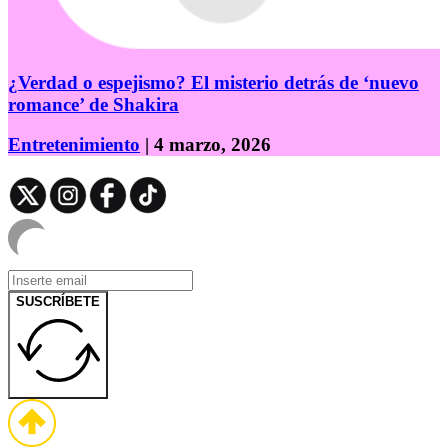
¿Verdad o espejismo? El misterio detrás de ‘nuevo
romance’ de Shakira
Entretenimiento
| 4 marzo, 2026
SUSCRÍBETE