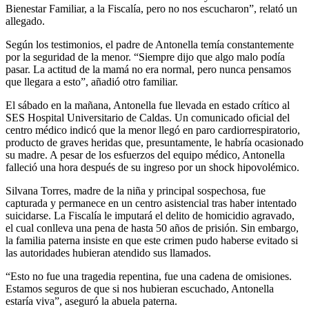
Bienestar Familiar, a la Fiscalía, pero no nos escucharon”, relató un
allegado.
Según los testimonios, el padre de Antonella temía constantemente
por la seguridad de la menor. “Siempre dijo que algo malo podía
pasar. La actitud de la mamá no era normal, pero nunca pensamos
que llegara a esto”, añadió otro familiar.
El sábado en la mañana, Antonella fue llevada en estado crítico al
SES Hospital Universitario de Caldas. Un comunicado oficial del
centro médico indicó que la menor llegó en paro cardiorrespiratorio,
producto de graves heridas que, presuntamente, le habría ocasionado
su madre. A pesar de los esfuerzos del equipo médico, Antonella
falleció una hora después de su ingreso por un shock hipovolémico.
Silvana Torres, madre de la niña y principal sospechosa, fue
capturada y permanece en un centro asistencial tras haber intentado
suicidarse. La Fiscalía le imputará el delito de homicidio agravado,
el cual conlleva una pena de hasta 50 años de prisión. Sin embargo,
la familia paterna insiste en que este crimen pudo haberse evitado si
las autoridades hubieran atendido sus llamados.
“Esto no fue una tragedia repentina, fue una cadena de omisiones.
Estamos seguros de que si nos hubieran escuchado, Antonella
estaría viva”, aseguró la abuela paterna.