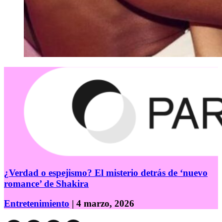
¿Verdad o espejismo? El misterio detrás de ‘nuevo
romance’ de Shakira
Entretenimiento
| 4 marzo, 2026