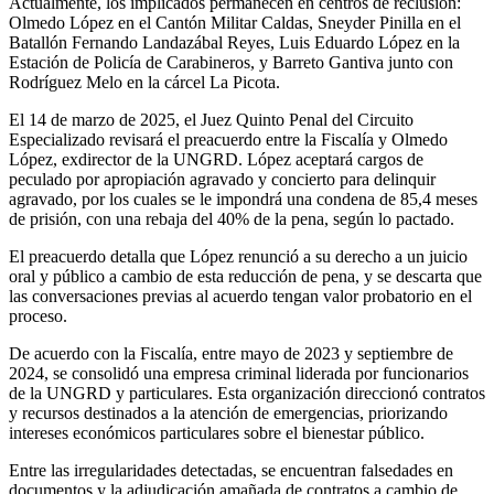
Actualmente, los implicados permanecen en centros de reclusión:
Olmedo López en el Cantón Militar Caldas, Sneyder Pinilla en el
Batallón Fernando Landazábal Reyes, Luis Eduardo López en la
Estación de Policía de Carabineros, y Barreto Gantiva junto con
Rodríguez Melo en la cárcel La Picota.
El 14 de marzo de 2025, el Juez Quinto Penal del Circuito
Especializado revisará el preacuerdo entre la Fiscalía y Olmedo
López, exdirector de la UNGRD. López aceptará cargos de
peculado por apropiación agravado y concierto para delinquir
agravado, por los cuales se le impondrá una condena de 85,4 meses
de prisión, con una rebaja del 40% de la pena, según lo pactado.
El preacuerdo detalla que López renunció a su derecho a un juicio
oral y público a cambio de esta reducción de pena, y se descarta que
las conversaciones previas al acuerdo tengan valor probatorio en el
proceso.
De acuerdo con la Fiscalía, entre mayo de 2023 y septiembre de
2024, se consolidó una empresa criminal liderada por funcionarios
de la UNGRD y particulares. Esta organización direccionó contratos
y recursos destinados a la atención de emergencias, priorizando
intereses económicos particulares sobre el bienestar público.
Entre las irregularidades detectadas, se encuentran falsedades en
documentos y la adjudicación amañada de contratos a cambio de