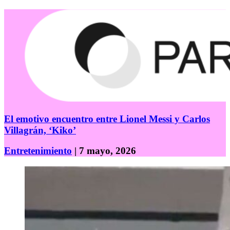
El emotivo encuentro entre Lionel Messi y Carlos
Villagrán, ‘Kiko’
Entretenimiento
| 7 mayo, 2026