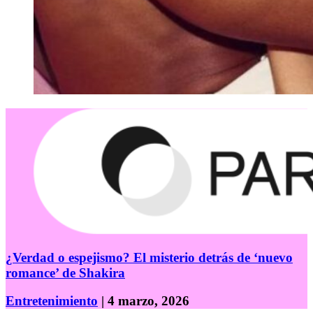
¿Verdad o espejismo? El misterio detrás de ‘nuevo
romance’ de Shakira
Entretenimiento
| 4 marzo, 2026