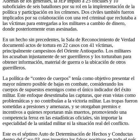
Además de los generales, la JEP imputó a 25 oficiales y 10
suboficiales de seis batallones por su rol en la implementación de la
política y participación en los crímenes. Dos civiles también fueron
implicados por su colaboración con una red criminal que reclutaba a
las víctimas para entregarlas a los militares a cambio de dinero,
donde posteriormente eran asesinadas.
En un hecho sin precedentes, la Sala de Reconocimiento de Verdad
documentó actos de tortura en 22 casos con 41 víctimas,
principalmente campesinos del Oriente Antioqueño. Los militares
los acusaban injustamente de ser guerrilleros y los torturaban para
obtener información, material de guerra o la ubicación de otros
guerrilleros.
La política de “conteo de cuerpos” tenía como objetivo presentar el
mayor número posible de bajas en combate, considerando los
cuerpos de supuestos enemigos como el único indicador del éxito
militar. Este enfoque desestimaba las capturas, que eran vistas como
problemáticas y no contribuían a la victoria militar. Las tropas fueron
sometidas a presiones y amenazas, y se otorgaban premios e
incentivos a quienes reportaran más muertos, promoviendo una
competencia feroz en las estadísticas oficiales, sin importar la
especialidad de la unidad militar ni la situación real del conflicto.
Este es el séptimo Auto de Determinación de Hechos y Conductas
dentro del Caso 03, que investiga los falsos positivos en todo el país.