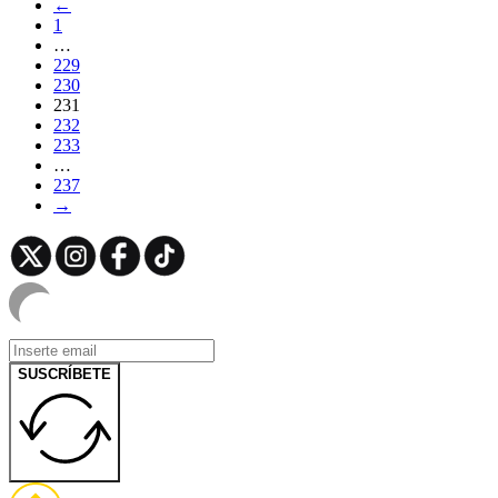
←
1
…
229
230
231
232
233
…
237
→
SUSCRÍBETE