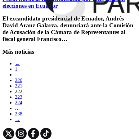
elecciones en Ecuador
El excandidato presidencial de Ecuador, Andrés
David Arauz Galarza, denunciará ante la Comisión
de Acusación de la Cámara de Representantes al
fiscal general Francisco…
Más noticias
←
1
…
220
221
222
223
224
…
238
→