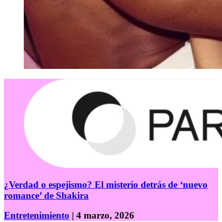
¿Verdad o espejismo? El misterio detrás de ‘nuevo
romance’ de Shakira
Entretenimiento
| 4 marzo, 2026