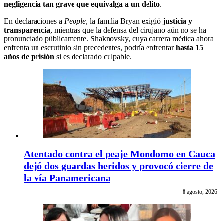
negligencia tan grave que equivalga a un delito
.
En declaraciones a
People
, la familia Bryan exigió
justicia y
transparencia
, mientras que la defensa del cirujano aún no se ha
pronunciado públicamente. Shaknovsky, cuya carrera médica ahora
enfrenta un escrutinio sin precedentes, podría enfrentar
hasta 15
años de prisión
si es declarado culpable.
Atentado contra el peaje Mondomo en Cauca
dejó dos guardas heridos y provocó cierre de
la vía Panamericana
8 agosto, 2026