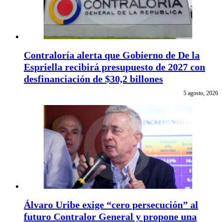
Contraloría alerta que Gobierno de De la
Espriella recibirá presupuesto de 2027 con
desfinanciación de $30,2 billones
5 agosto, 2026
Álvaro Uribe exige “cero persecución” al
futuro Contralor General y propone una