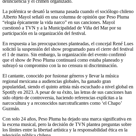
delincuencia y el crimen organizado.
La polémica se desató la semana pasada cuando el sociólogo chileno
Alberto Mayol señaló en una columna de opinión que Peso Pluma
“elogia épicamente la vida narco” en sus canciones. Mayol
cuestionó a TVN y a la Municipalidad de Viña del Mar por su
participación en la organización del festival.
En respuesta a las preocupaciones planteadas, el concejal René Lues
solicitó la suspensión del show programado para el cierre del festival
el 1 de marzo. Sin embargo, la organización del evento confirmó
que el show de Peso Pluma continuará como estaba planeado y
subrayó su compromiso con la no censura ni discriminación.
El cantante, conocido por fusionar géneros y llevar la música
regional mexicana a audiencias globales, ha ganado gran
popularidad, siendo el quinto artista más escuchado a nivel global en
Spotify en 2023. A pesar de su éxito, las letras de sus canciones han
sido objeto de controversia, haciendo referencias explícitas a la
narcocultura y a reconocidos narcotraficantes como ‘el Chapo’
Guzmán.
Con solo 24 años, Peso Pluma ha dejado una marca significativa en
la escena musical, pero la decisión de TVN plantea preguntas sobre
los límites entre la libertad artística y la responsabilidad ética en la
televisión pública chilena.