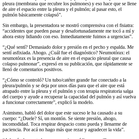
pleura (membrana que recubre los pulmones) y eso hace que se llene
de aire el espacio entre la pleura y el pulmón; al pasar esto, el
pulmón básicamente colapsó”.
Sin embargo, la presentadora se mostró comprensiva con el fisiatra:
“accidentes que pueden pasar y desafortunadamente me tocó a mí y
ahora estoy lidiando con eso. Inmediatamente fuimos a urgencias”.
“¿Qué sentí? Demasiado dolor y presión en el pecho y espalda. Me
sentí asfixiada. Ahogo. ¿Cuál fue el diagnóstico? Neumotórax: el
neumotórax es la presencia de aire en el espacio pleural que causa
colapso pulmonar”, expresó en su publicación, que rápidamente se
llenó de comentarios positivos.
“¿Cómo se controló? Un tubo/catéter grande fue conectado a la
pleura/pulmón y se deja por unos días para que el aire que está
atrapado entre la pleura y el pulmón y con terapia respiratoria salga
del cuerpo y ayude a recuperar la capacidad del pulmón y así vuelva
a funcionar correctamente”, explicó la modelo.
Asimismo, habló del dolor que este suceso le ha causado a su
cuerpo: “¿Duele? Sí, un montón. Se siente presión, ahogo,
incomodidad. Toca respirar despacio como pueda y llenarme de
paciencia. Por acá no hago más que rezar y agradecer la vida”.