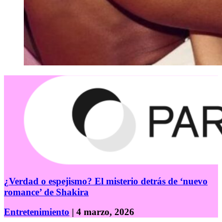
¿Verdad o espejismo? El misterio detrás de ‘nuevo
romance’ de Shakira
Entretenimiento
| 4 marzo, 2026