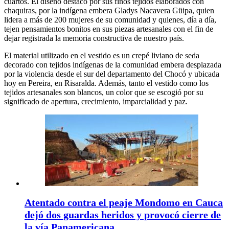
cuartos. El diseño destacó por sus finos tejidos elaborados con
chaquiras, por la indígena embera Gladys Nacavera Güipa, quien
lidera a más de 200 mujeres de su comunidad y quienes, día a día,
tejen pensamientos bonitos en sus piezas artesanales con el fin de
dejar registrada la memoria constructiva de nuestro país.
El material utilizado en el vestido es un crepé liviano de seda
decorado con tejidos indígenas de la comunidad embera desplazada
por la violencia desde el sur del departamento del Chocó y ubicada
hoy en Pereira, en Risaralda. Además, tanto el vestido como los
tejidos artesanales son blancos, un color que se escogió por su
significado de apertura, crecimiento, imparcialidad y paz.
Atentado contra el peaje Mondomo en Cauca
dejó dos guardas heridos y provocó cierre de
la vía Panamericana