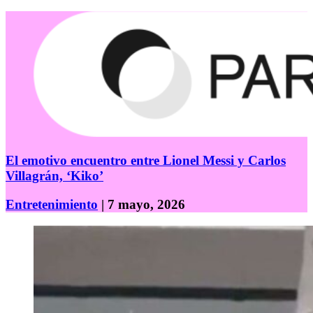
El emotivo encuentro entre Lionel Messi y Carlos
Villagrán, ‘Kiko’
Entretenimiento
| 7 mayo, 2026