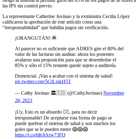
riesgo al sistema al permitir giros del 85% de los pagos de la Adres a
las IPS sin control previo.
La representante Catherine Juvinao y la exministra Cecilia López
calificaron la aprobación de este artículo como una
“irresponsabilidad” que habilita pagos sin verificación.
¡ORANGUTÁN! 🦧
Al parecer no es suficiente que ADRES gire el 80% del
valor de las facturas sin auditar: ahora los ponentes
avalaron una proposición para que se desembolse el
85% y sólo el 15% restante quede sujeto a auditoría.
Demencial. ¡Van a acabar con el sistema de salud!
pic.twitter.com/5GlLxikH5T
— Cathy Juvinao 🏛🇨🇴 (@CathyJuvinao)
November
28, 2023
¡Uy, Esto es un absurdo 👇🏻, para no decir
irresponsable! De aceptarse esta forma de pago se
puede quebrar el sistema de salud y son muchos los
goles que se le pueden meter 😱😱😱
https://t.co/hK8Arw73FQ