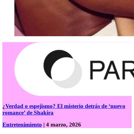
¿Verdad o espejismo? El misterio detrás de ‘nuevo
romance’ de Shakira
Entretenimiento
| 4 marzo, 2026