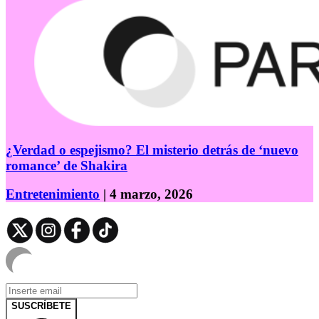
¿Verdad o espejismo? El misterio detrás de ‘nuevo
romance’ de Shakira
Entretenimiento
| 4 marzo, 2026
SUSCRÍBETE