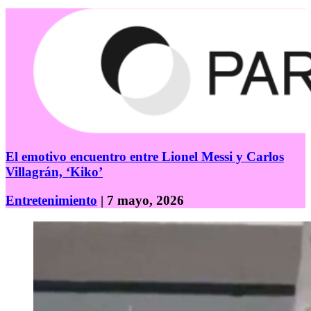
El emotivo encuentro entre Lionel Messi y Carlos
Villagrán, ‘Kiko’
Entretenimiento
| 7 mayo, 2026