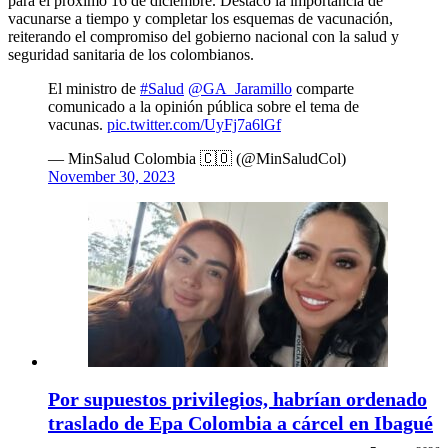
para el próximo 16 de diciembre. Destacó la importancia de
vacunarse a tiempo y completar los esquemas de vacunación,
reiterando el compromiso del gobierno nacional con la salud y
seguridad sanitaria de los colombianos.
El ministro de
#Salud
@GA_Jaramillo
comparte
comunicado a la opinión pública sobre el tema de
vacunas.
pic.twitter.com/UyFj7a6lGf
— MinSalud Colombia 🇨🇴 (@MinSaludCol)
November 30, 2023
Por supuestos privilegios, habrían ordenado
traslado de Epa Colombia a cárcel en Ibagué